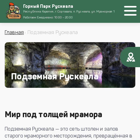
Горный Парк Рускеала
Республика Карелия, г. Сортавала, п. Рускеала, ул. Мраморная 1
Работаем Ежедневно: 10:00 – 20:00
Главная
Подземная Рускеала
Подземная Рускеала
Мир под толщей мрамора
Подземная Рускеала — это сеть штолен и залов
старого мраморного месторождения, превращённая в