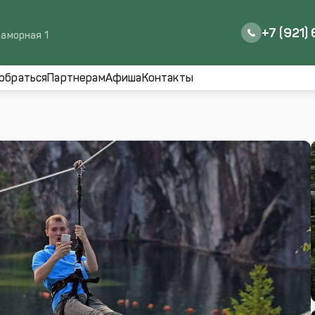
+7 (921)
раморная 1
обраться
Партнерам
Афиша
Контакты