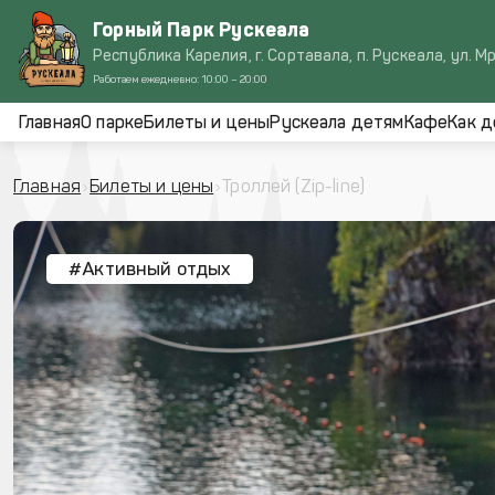
Горный Парк Рускеала
Республика Карелия, г. Сортавала, п. Рускеала, ул. М
Работаем ежедневно: 10:00 – 20:00
Главная
О парке
Билеты и цены
Рускеала детям
Кафе
Как д
Главная
Билеты и цены
Троллей (Zip-line)
#Активный отдых